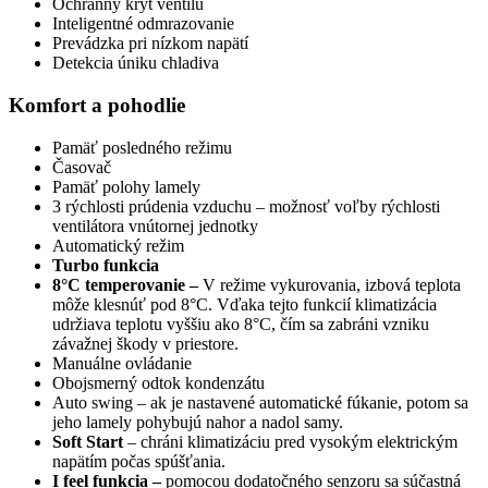
Ochranný kryt ventilu
Inteligentné odmrazovanie
Prevádzka pri nízkom napätí
Detekcia úniku chladiva
Komfort a pohodlie
Pamäť posledného režimu
Časovač
Pamäť polohy lamely
3 rýchlosti prúdenia vzduchu – možnosť voľby rýchlosti
ventilátora vnútornej jednotky
Automatický režim
Turbo funkcia
8°C temperovanie –
V režime vykurovania, izbová teplota
môže klesnúť pod 8°C. Vďaka tejto funkcií klimatizácia
udržiava teplotu vyššiu ako 8°C, čím sa zabráni vzniku
závažnej škody v priestore.
Manuálne ovládanie
Obojsmerný odtok kondenzátu
Auto swing – ak je nastavené automatické fúkanie, potom sa
jeho lamely pohybujú nahor a nadol samy.
Soft Start
– chráni klimatizáciu pred vysokým elektrickým
napätím počas spúšťania.
I feel funkcia –
pomocou dodatočného senzoru sa súčastná