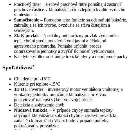
Prachový filter – sieťové prachové filtre pomáhajú zastaviť
prachové častice v klimatizácii, čím zlepšujú kvalitu vzduchu
v miestnosti.
Samočistenie
– Pomocou tejto funkcie sa odstraňujú baktérie,
zabraňuje sa ich tvorbe, ovzdušie sa stáva čistejším a
sviežejším.
Zlatý povlak
– špeciálny antikorózny povlak výmenníka
tepla chráni pred atmosferickými javmi a účinkami
agresívneho prostredia. Pomáha urýchliť proces
odmrazovania jednotky a zvýšiť účinnosť vykurovania.
Katalytický filter odstraňuje toxické plyny a nepríjemné pachy
Spoľahlivosť
Chladenie pri -15°C
Kúrenie pri teplote -15°C
3D DC
Inverter – inverterový motor ventilátora vnútornej a
vonkajšej jednotky umožňuje klimatizáciam Vivax
poskytovať najlepší výkon vo svojej triede.
Detekcia a zobrazenie chýb
Núdzová funkcia
– V prípade chyby snímača teploty
obyčajná klimatizácia zobrazí chybu a zastaví prevádzku,
zatiaľ čo klimatizácia Vivax bude v prípade potreby
pokračovať v prevádzke.