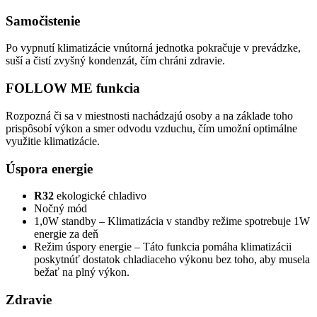
S
amočistenie
Po vypnutí klimatizácie vnútorná jednotka pokračuje v prevádzke,
suší a čistí zvyšný kondenzát, čím chráni zdravie.
FOLLOW ME funkcia
Rozpozná či sa v miestnosti nachádzajú osoby a na základe toho
prispôsobí výkon a smer odvodu vzduchu, čím umožní optimálne
využitie klimatizácie.
Úspora energie
R32
ekologické chladivo
Nočný mód
1,0W standby – Klimatizácia v standby režime spotrebuje 1W
energie za deň
Režim úspory energie – Táto funkcia pomáha klimatizácii
poskytnúť dostatok chladiaceho výkonu bez toho, aby musela
bežať na plný výkon.
Zdravie