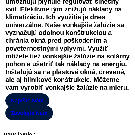
umožňujú plynule regulovať slnečný
svit. Efektívne tým znižujú náklady na
klimatizáciu. Ich využitie je dnes
univerzálne. Naše vonkajšie žalúzie sa
vyznačujú odolnou konštrukciou a
chránia okná pred poškodením a
poveternostnými vplyvmi. Využiť
môžete tiež vonkajšie žalúzie na solárny
pohon a ušetriť tak náklady na energiu.
Inštalujú sa na plastové okná, drevené,
ale aj hliníkové konštrukcie. Môžeme
vám vyrobiť vonkajšie žalúzie na mieru.
Napíšte Nám
Zavolajte Nám
Typy lamiel: