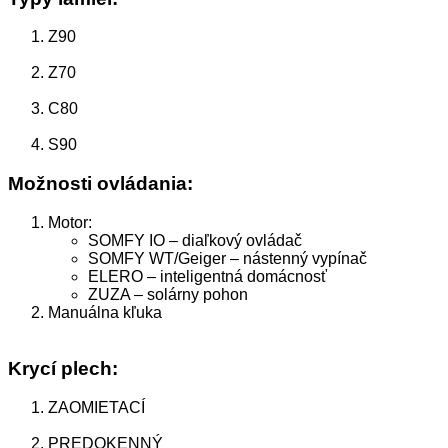
Z90
Z70
C80
S90
Možnosti ovládania:
Motor:
SOMFY IO – diaľkový ovládač
SOMFY WT/Geiger – nástenný vypínač
ELERO – inteligentná domácnosť
ZUZA – solárny pohon
Manuálna kľuka
Krycí plech:
ZAOMIETACÍ
PREDOKENNÝ