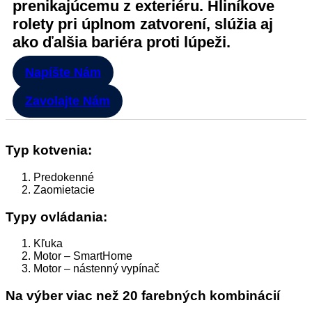
prenikajúcemu z exteriéru. Hliníkove
rolety pri úplnom zatvorení, slúžia aj
ako ďalšia bariéra proti lúpeži.
Napíšte Nám
Zavolajte Nám
Typ kotvenia:
Predokenné
Zaomietacie
Typy ovládania:
Kľuka
Motor – SmartHome
Motor – nástenný vypínač
Na výber viac než 20 farebných kombinácií