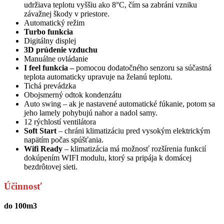
udržiava teplotu vyššiu ako 8°C, čím sa zabráni vzniku
závažnej škody v priestore.
Automatický režim
Turbo funkcia
Digitálny displej
3D prúdenie vzduchu
Manuálne ovládanie
I feel funkcia –
pomocou dodatočného senzoru sa súčastná
teplota automaticky upravuje na želanú teplotu.
Tichá prevádzka
Obojsmerný odtok kondenzátu
Auto swing – ak je nastavené automatické fúkanie, potom sa
jeho lamely pohybujú nahor a nadol samy.
12 rýchlostí ventilátora
Soft Start
– chráni klimatizáciu pred vysokým elektrickým
napätím počas spúšťania.
Wifi Ready
– klimatizácia má možnosť rozšírenia funkcií
dokúpením WIFI modulu, ktorý sa pripája k domácej
bezdrôtovej sieti.
Účinnosť
do 100m3