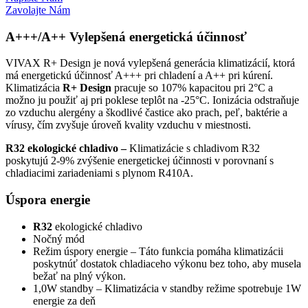
Zavolajte Nám
A+++/A++
Vylepšená energetická účinnosť
VIVAX R+ Design je nová vylepšená generácia klimatizácií, ktorá
má energetickú účinnosť A+++ pri chladení a A++ pri kúrení.
Klimatizácia
R+ Design
pracuje so 107% kapacitou pri 2°C a
možno ju použiť aj pri poklese teplôt na -25°C. Ionizácia odstraňuje
zo vzduchu alergény a škodlivé častice ako prach, peľ, baktérie a
vírusy, čím zvyšuje úroveň kvality vzduchu v miestnosti.
R32 ekologické chladivo –
Klimatizácie s chladivom R32
poskytujú 2-9% zvýšenie energetickej účinnosti v porovnaní s
chladiacimi zariadeniami s plynom R410A.
Úspora energie
R32
ekologické chladivo
Nočný mód
Režim úspory energie – Táto funkcia pomáha klimatizácii
poskytnúť dostatok chladiaceho výkonu bez toho, aby musela
bežať na plný výkon.
1,0W standby – Klimatizácia v standby režime spotrebuje 1W
energie za deň