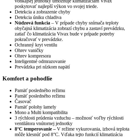
vonkajšej jednotky umožňuje klimatizáciam Vivax
poskytovať najlepší výkon vo svojej triede.
Detekcia a zobrazenie chyby
Detekcia úniku chladiva
Núdzová funkcia
– V prípade chyby snímača teploty
obyčajná klimatizácia zobrazí chybu a zastaví prevádzku,
zatiaľ čo klimatizácia Vivax bude v prípade potreby
pokračovať v prevádzke.
Ochranný kryt ventilu
Ohrev vaničky
Ohrev kompresora
Inteligentné odmrazovanie
Prevádzka pri nízkom napätí
Komfort a pohodlie
Pamäť posledného režimu
Pamäť posledného režimu
Časovač
Pamäť polohy lamely
Mono a Multi kompatibilita
3 rýchlosti prúdenia vzduchu – možnosť voľby rýchlosti
ventilátora vnútornej jednotky
8°C temperovanie –
V režime vykurovania, izbová teplota
môže klesnúť pod 8°C. Vďaka tejto funkcií klimatizácia