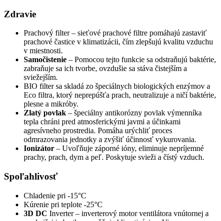
Zdravie
Prachový filter – sieťové prachové filtre pomáhajú zastaviť
prachové častice v klimatizácii, čím zlepšujú kvalitu vzduchu
v miestnosti.
Samočistenie
– Pomocou tejto funkcie sa odstraňujú baktérie,
zabraňuje sa ich tvorbe, ovzdušie sa stáva čistejším a
sviežejším.
BIO filter sa skladá zo špeciálnych biologických enzýmov a
Eco filtra, ktorý neprepúšťa prach, neutralizuje a ničí baktérie,
plesne a mikróby.
Zlatý povlak
– špeciálny antikorózny povlak výmenníka
tepla chráni pred atmosferickými javmi a účinkami
agresívneho prostredia. Pomáha urýchliť proces
odmrazovania jednotky a zvýšiť účinnosť vykurovania.
Ionizátor
– Uvoľňuje záporné ióny, eliminuje nepríjemné
prachy, prach, dym a peľ. Poskytuje svieži a čístý vzduch.
Spoľahlivosť
Chladenie pri -15°C
Kúrenie pri teplote -25°C
3D DC
Inverter – inverterový motor ventilátora vnútornej a