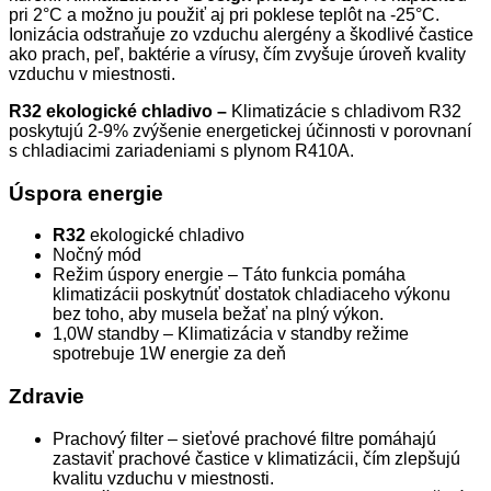
pri 2°C a možno ju použiť aj pri poklese teplôt na -25°C.
Ionizácia odstraňuje zo vzduchu alergény a škodlivé častice
ako prach, peľ, baktérie a vírusy, čím zvyšuje úroveň kvality
vzduchu v miestnosti.
R32 ekologické chladivo –
Klimatizácie s chladivom R32
poskytujú 2-9% zvýšenie energetickej účinnosti v porovnaní
s chladiacimi zariadeniami s plynom R410A.
Úspora energie
R32
ekologické chladivo
Nočný mód
Režim úspory energie – Táto funkcia pomáha
klimatizácii poskytnúť dostatok chladiaceho výkonu
bez toho, aby musela bežať na plný výkon.
1,0W standby – Klimatizácia v standby režime
spotrebuje 1W energie za deň
Zdravie
Prachový filter – sieťové prachové filtre pomáhajú
zastaviť prachové častice v klimatizácii, čím zlepšujú
kvalitu vzduchu v miestnosti.