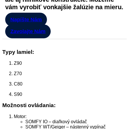
vám vyrobiť vonkajšie žalúzie na mieru.
Napíšte Nám
Zavolajte Nám
Typy lamiel:
Z90
Z70
C80
S90
Možnosti ovládania:
Motor:
SOMFY IO – diaľkový ovládač
SOMFY WT/Geiger – nástenný vypínač