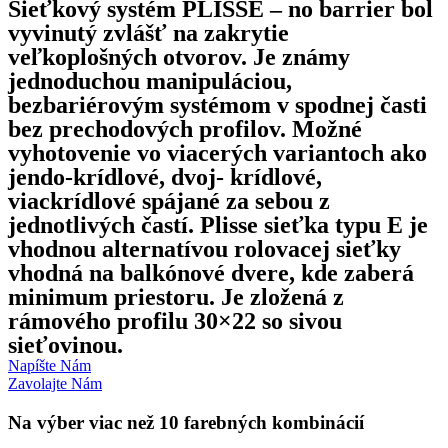
Sieťkový systém PLISSE – no barrier bol
vyvinutý zvlášť na zakrytie
veľkoplošných otvorov. Je známy
jednoduchou manipuláciou,
bezbariérovým systémom v spodnej časti
bez prechodových profilov. Možné
vyhotovenie vo viacerých variantoch ako
jendo-krídlové, dvoj- krídlové,
viackrídlové spájané za sebou z
jednotlivých častí. Plisse sieťka typu E je
vhodnou alternatívou rolovacej sieťky
vhodná na balkónové dvere, kde zaberá
minimum priestoru. Je zložená z
rámového profilu 30×22 so sivou
sieťovinou.
Napíšte Nám
Zavolajte Nám
Na výber viac než 10 farebných kombinácií