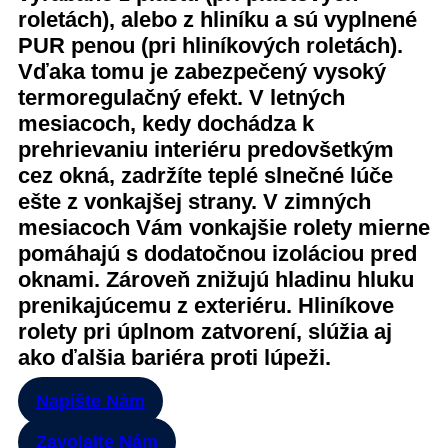
roletách), alebo z hliníku a sú vyplnené
PUR penou (pri hliníkových roletách).
Vďaka tomu je zabezpečený vysoký
termoregulačný efekt. V letných
mesiacoch, kedy dochádza k
prehrievaniu interiéru predovšetkým
cez okná, zadržíte teplé slnečné lúče
ešte z vonkajšej strany. V zimných
mesiacoch Vám vonkajšie rolety mierne
pomáhajú s dodatočnou izoláciou pred
oknami. Zároveň znižujú hladinu hluku
prenikajúcemu z exteriéru. Hliníkove
rolety pri úplnom zatvorení, slúžia aj
ako ďalšia bariéra proti lúpeži.
Napíšte Nám
Zavolajte Nám