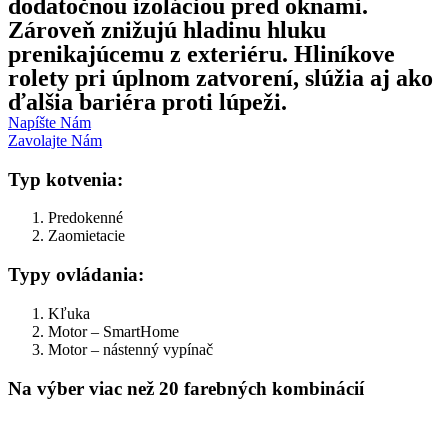
dodatočnou izoláciou pred oknami.
Zároveň znižujú hladinu hluku
prenikajúcemu z exteriéru. Hliníkove
rolety pri úplnom zatvorení, slúžia aj ako
ďalšia bariéra proti lúpeži.
Napíšte Nám
Zavolajte Nám
Typ kotvenia:
Predokenné
Zaomietacie
Typy ovládania:
Kľuka
Motor – SmartHome
Motor – nástenný vypínač
Na výber viac než 20 farebných kombinácií