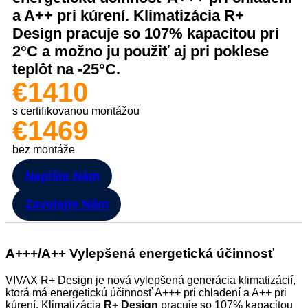
a A++ pri kúrení. Klimatizácia R+
Design pracuje so 107% kapacitou pri
2°C a možno ju použiť aj pri poklese
teplôt na -25°C.
€1410
s certifikovanou montážou
€1469
bez montáže
Napíšte Nám
Zavolajte Nám
A+++/A++
Vylepšená energetická účinnosť
VIVAX R+ Design je nová vylepšená generácia klimatizácií,
ktorá má energetickú účinnosť A+++ pri chladení a A++ pri
kúrení. Klimatizácia
R+ Design
pracuje so 107% kapacitou