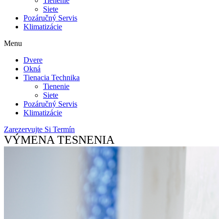
Tienenie
Siete
Pozáručný Servis
Klimatizácie
Menu
Dvere
Okná
Tienacia Technika
Tienenie
Siete
Pozáručný Servis
Klimatizácie
Zarezervujte Si Termín
VÝMENA TESNENIA